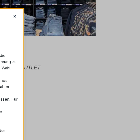
×
die
ahrung zu
ng in HUMA OUTLET
e Wahl.
eines
haben.
assen. Für
ie
der