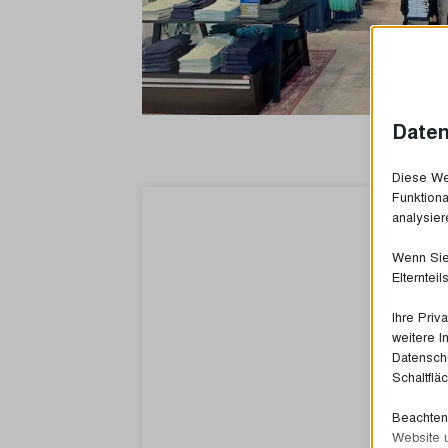
Daten
Diese Web
Funktiona
analysier
Wenn Sie 
Elterntei
Ihre Priv
weitere I
Datenschu
Schaltflä
Beachten 
Website 