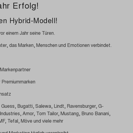
hr Erfolg!
en Hybrid-Modell!
or einem Jahr seine Türen.
enter, das Marken, Menschen und Emotionen verbindet.
 Markenpartner
er Premiummarken
msatz
 Guess, Bugatti, Salewa, Lindt, Ravensburger, G-
 Industries, Amor, Tom Tailor, Mustang, Bruno Banani,
MF, Tefal, Möve und viele mehr
 und Marketing täglich vorantreibt