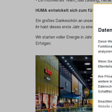
HUMA entwickelt sich zum führenden H
Ein großes Dankeschön an unser Team, uns
ihr habt dieses erste Jahr zu einer echten 
Daten
Wir starten voller Energie in Jahr zwei – 
Diese Web
Erfolgen.
Funktiona
analysier
Wenn Sie 
Elterntei
Ihre Priv
weitere I
Datenschu
Schaltflä
Beachten 
Website 