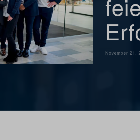
fei
Erf
November 21, 