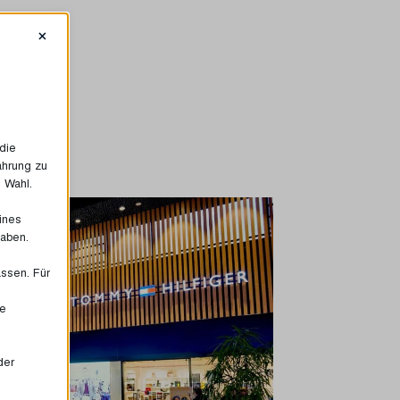
×
die
ahrung zu
e Wahl.
eines
haben.
assen. Für
ie
der