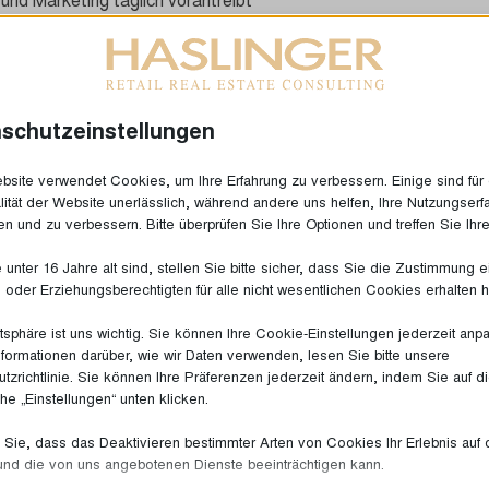
ybrid-Outlet Deutschlands!
ere Markenpartner, den Eigentümer und alle Kunden –
Erfolgsgeschichte gemacht.
schutzeinstellungen
mit neuen Marken, neuen Entwicklungen und neuen
site verwendet Cookies, um Ihre Erfahrung zu verbessern. Einige sind für 
lität der Website unerlässlich, während andere uns helfen, Ihre Nutzungserf
en und zu verbessern. Bitte überprüfen Sie Ihre Optionen und treffen Sie Ihr
unter 16 Jahre alt sind, stellen Sie bitte sicher, dass Sie die Zustimmung 
ls oder Erziehungsberechtigten für alle nicht wesentlichen Cookies erhalten 
atsphäre ist uns wichtig. Sie können Ihre Cookie-Einstellungen jederzeit anp
nformationen darüber, wie wir Daten verwenden, lesen Sie bitte unsere
tzrichtlinie. Sie können Ihre Präferenzen jederzeit ändern, indem Sie auf d
che „Einstellungen“ unten klicken.
Sie, dass das Deaktivieren bestimmter Arten von Cookies Ihr Erlebnis auf 
und die von uns angebotenen Dienste beeinträchtigen kann.