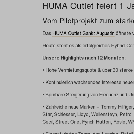
HUMA Outlet feiert 1 Ja
Vom Pilotprojekt zum stark
Das
HUMA Outlet Sankt Augustin
öffnete v
Heute steht es als erfolgreiches Hybrid-C
Unsere Highlights nach 12 Monaten:
• Hohe Vermietungsquote & über 30 starke
• Kontinuierlich wachsendes Interesse neu
• Spürbare Steigerung von Frequenz und U
• Zahlreiche neue Marken – Tommy Hilfiger,
Star, Schiesser, Lloyd, Wellensteyn, Petrol
Cecil, Street One, Fynch Hatton, Rösle, W
• Ein motiviertes Team, das Leasing, Retail