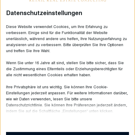
Datenschutzeinstellungen
DIE LETZTEN NEUIGKEITEN
Diese Website verwendet Cookies, um Ihre Erfahrung zu
verbessern. Einige sind für die Funktionalität der Website
unerlässlich, während andere uns helfen, Ihre Nutzungserfahrung zu
analysieren und zu verbessern. Bitte überprüfen Sie Ihre Optionen
und treffen Sie Ihre Wahl.
Wenn Sie unter 16 Jahre alt sind, stellen Sie bitte sicher, dass Sie
die Zustimmung eines Elternteils oder Erziehungsberechtigten für
alle nicht wesentlichen Cookies erhalten haben.
Ihre Privatsphäre ist uns wichtig. Sie können Ihre Cookie-
Einstellungen jederzeit anpassen. Für weitere Informationen darüber,
wie wir Daten verwenden, lesen Sie bitte unsere
Datenschutzrichtlinie. Sie können Ihre Präferenzen jederzeit ändern,
indem Sie auf die Schaltfläche „Einstellungen“ unten klicken.
Beachten Sie, dass das Deaktivieren bestimmter Arten von Cookies
Juni 30, 2026
Ihr Erlebnis auf der Website und die von uns angebotenen Dienste
beeinträchtigen kann.