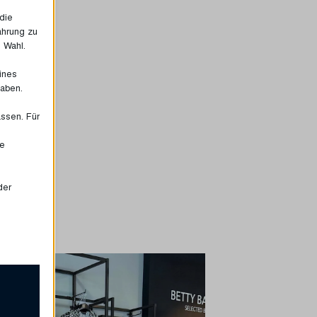
die
ahrung zu
e Wahl.
eines
haben.
assen. Für
ie
der
 für das
nste