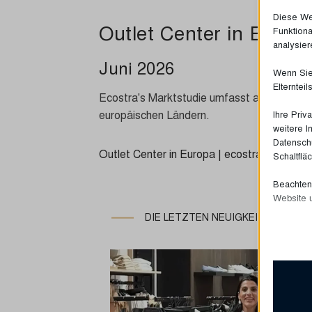
Diese Web
Outlet Center in Europa
Funktiona
analysier
Juni 2026
Wenn Sie 
Elterntei
Ecostra's Marktstudie umfasst alle geplante
europäischen Ländern.
Ihre Priv
weitere I
Datenschu
Outlet Center in Europa | ecostra | Juni 20
Schaltflä
Beachten 
Website 
DIE LETZTEN NEUIGKEITEN
Essen
Essenz
ordnun
erfor