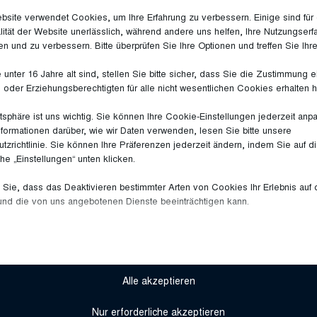
site verwendet Cookies, um Ihre Erfahrung zu verbessern. Einige sind für 
 | ecostra Studie
lität der Website unerlässlich, während andere uns helfen, Ihre Nutzungserf
en und zu verbessern. Bitte überprüfen Sie Ihre Optionen und treffen Sie Ihr
unter 16 Jahre alt sind, stellen Sie bitte sicher, dass Sie die Zustimmung 
ls oder Erziehungsberechtigten für alle nicht wesentlichen Cookies erhalten 
n und in Betrieb befindlichen Outlet Center in den
atsphäre ist uns wichtig. Sie können Ihre Cookie-Einstellungen jederzeit anp
nformationen darüber, wie wir Daten verwenden, lesen Sie bitte unsere
tzrichtlinie. Sie können Ihre Präferenzen jederzeit ändern, indem Sie auf d
26
che „Einstellungen“ unten klicken.
Sie, dass das Deaktivieren bestimmter Arten von Cookies Ihr Erlebnis auf 
und die von uns angebotenen Dienste beeinträchtigen kann.
zielle
ielle Cookies und Dienste ermöglichen grundlegende Funktionen und sind
gsgemäße Funktionieren der Website erforderlich. Diese Cookies und Die
dern keine Zustimmung des Nutzers gemäß der DSGVO.
Alle akzeptieren
Details anzeigen
Nur erforderliche akzeptieren